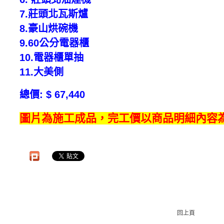
7.莊頭北瓦
8.豪山烘
9.60公分
10.電器櫃
11.大
總價: $ 67,440
圖片為施工成品，完工價以商品明細內容
回上頁