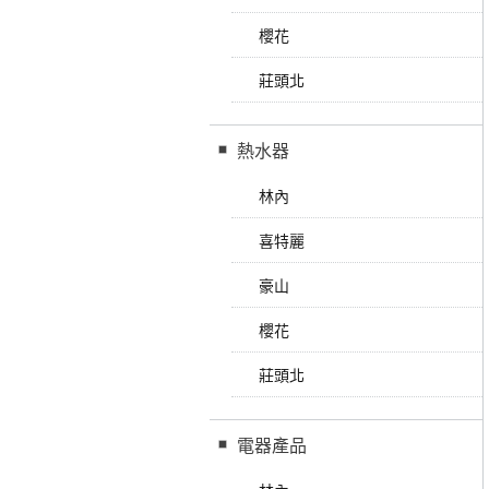
櫻花
莊頭北
熱水器
林內
喜特麗
豪山
櫻花
莊頭北
電器產品