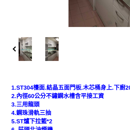
1.ST304檯面.結晶五面門板.木芯桶身上
2.內徑60公分不鏽鋼水槽
3.三用
4.鋼珠滑軌
5.ST爐下拉
6. 莊頭北