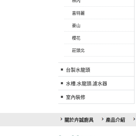
林內
喜特麗
豪山
櫻花
莊頭北
台製水龍頭
水槽.水龍頭.濾水器
室內裝修
關於卉誠廚具
產品介紹