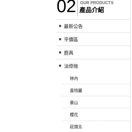
02
OUR PRODUCTS
產品介紹
最新公告
平價區
廚具
油煙機
林內
喜特麗
豪山
櫻花
莊頭北