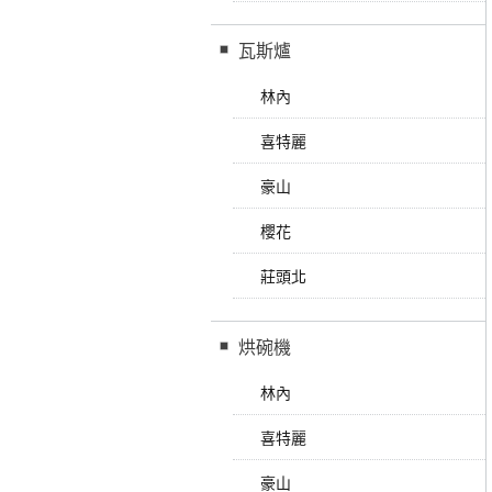
瓦斯爐
林內
喜特麗
豪山
櫻花
莊頭北
烘碗機
林內
喜特麗
豪山