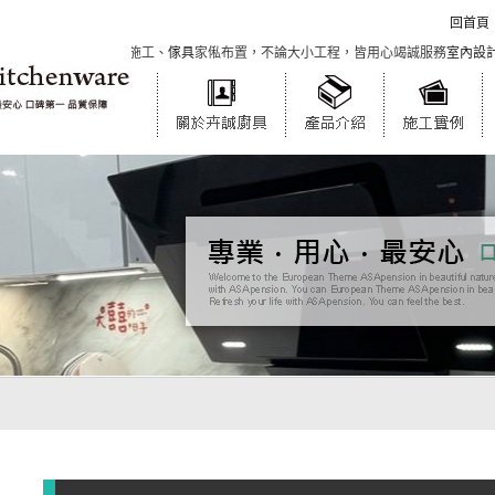
回首頁
通、丈量、繪圖、施工、
傢具
家俬布置，不論大小工程，皆用心竭誠服務
室內設計
達人