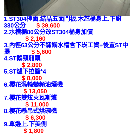
1.ST304檯面.結晶五面門板.木芯桶身上.下廚
330公分
$ 39,600
2.水槽櫃80公分改ST304桶身加價
$ 2,160
3.內徑63公分不鏽鋼水槽含下崁工資+後置ST中
提
$ 5,600
4.ST鵝頸龍頭
$ 2,800
5.ST爐下拉籃*4
$ 8,000
6.櫻花渦輪變頻油煙機
$ 13,050
7.櫻花雙炫火瓦斯爐
$ 11,000
8.櫻花懸吊式烘碗機
$ 6,300
9.單邊上.下美側
$ 1,800