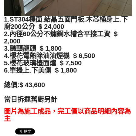
1.ST304檯面.結晶五面門板.木芯桶身上.下
廚200公分 $ 24,000
2.內徑60公分不鏽鋼水槽含平接工資 $
2,000
3.鵝頸龍頭 $ 1,800
4.櫻花電熱除油油煙機 $ 6,500
5.櫻花玻璃檯面爐 $ 7,500
6.單邊上.下美側 $ 1,800
總價:$ 43,600
當日拆運舊廚另計
圖片為施工成品，完工價以商品明細內容為
主