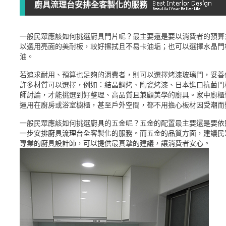
廚具流理台安排全客製化的服務
一般民眾應該如何挑選廚具門片呢？最主要還是要以消費者的預算
以選用亮面的美耐板，較好擦拭且不易卡油垢；也可以選擇水晶門
油。
若追求耐用、預算也足夠的消費者，則可以選擇烤漆玻璃門，妥善
許多材質可以選擇，例如：結晶鋼烤、陶瓷烤漆、日本進口抗菌門
師討論，才能挑選到好整理、高品質且兼顧美學的廚具。家中廚櫃怕
運用在廚房或浴室櫥櫃，甚至戶外空間，都不用擔心板材因受潮而
一般民眾應該如何挑選
廚具
的五金呢？五金的配置最主要還是要依
一步安排
廚具流理台
全客製化的服務。而五金的品質方面，建議民
專業的廚具設計師，可以提供最真摯的建議，讓消費者安心。