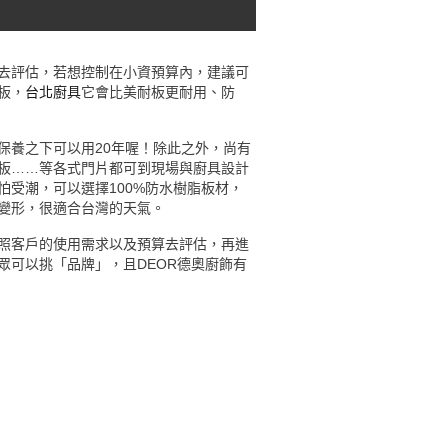
去評估，若想控制在小資預算內，建議可
板，
台北廚具
它會比美耐板更耐用、防
保養之下可以用20年喔！除此之外，尚有
板……等各式門片都可到現場與廚具設計
受潮，可以選擇100%防水樹脂板材，
變形，很適合台灣的天氣。
照客戶的使用需求以及預算去評估，再進
眾可以挑「品牌」，且DEOR德奧廚飾有