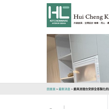
台北室內設計裝潢經驗
，嚴
回首頁
>
最新消息
>
廚具流理台安排全客製化的