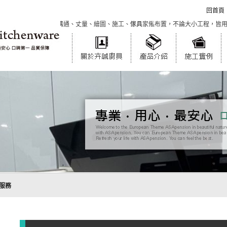
回首頁
謹的工作團隊，從溝通、丈量、繪圖、施工、
傢具
家俬布置，不論大小工程，皆用心
服務