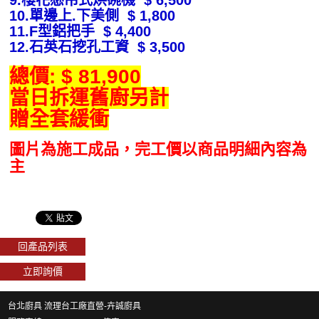
9.櫻花懸吊式烘碗機 $ 6,500
10.單邊上.下美側 $ 1,800
11.F型鋁把手 $ 4,400
12.石英石挖孔工資 $ 3,500
總價: $ 81,900
當日拆運舊廚另計
贈全套緩衝
圖片為施工成品，完工價以商品明細內容為
主
回產品列表
立即詢價
台北廚具 流理台工廠直營-卉誠廚具