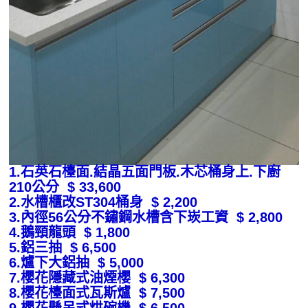
1.石英石檯面.結晶五面門板.木芯桶身上.下廚
210公分 $ 33,600
2.水槽櫃改ST304桶身 $ 2,200
3.內徑56公分不鏽鋼水槽含下崁工資 $ 2,800
4.鵝頸龍頭 $ 1,800
5.鋁三抽 $ 6,500
6.爐下大鋁抽 $ 5,000
7.櫻花隱藏式油煙櫻 $ 6,300
8.櫻花檯面式瓦斯爐 $ 7,500